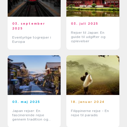
03. september
03. juli 2025
2025
Rejser til Japan: En
guide til udgifter og
Eventyrlige togrejser i
oplevelser
Europa
03. maj 2025
18. januar 2024
Japan rejser: En
Filippinerne rejse – En
fascinerende rejse
rejse til paradis
gennem tradition og
teknologi