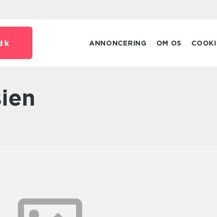
dk
ANNONCERING
OM OS
COOKI
sien