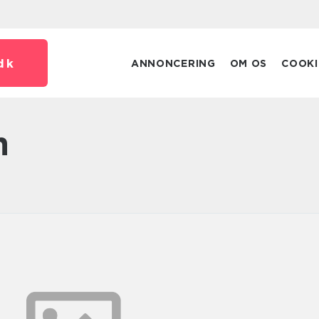
dk
ANNONCERING
OM OS
COOKI
n