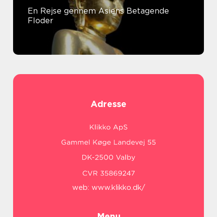
En Rejse gennem Asiens Betagende
Floder
Adresse
web:
www.klikko.dk/
Menu