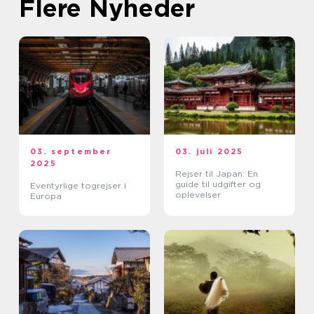
Flere Nyheder
03. september
03. juli 2025
2025
Rejser til Japan: En
guide til udgifter og
Eventyrlige togrejser i
oplevelser
Europa